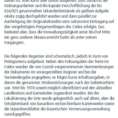
datiert ist. Man kann aber davon ausgehen, dass zunächst die
Ordnungsarbeiten und die kopiale Verschriftlichung der bis
824/825 gesammelten Urkundenbestände als größere Aufgabe
relativ zügig durchgeführt wurden und dann parallel zur
Ausfertigung der Originalurkunden eine sukzessive Eintragung auf
den vorgefertigten Pergamentbögen des Codex erfolgte. Das
bedeutet aber, dass die Verwaltungstätigkeit unter Bischof Hitto
ein ganz anderes Niveau erreicht hatte als unter seinen
Vorgängern.
Die folgenden Regesten sind schematisch, jedoch in Form von
Prolegomena aufgebaut. Neben den Folioangaben der Texte im
Codex wurden die von Cozroh vorgenommenen Nummerierungen
der Dokumente im vorangestellten Register und bei der
Textwiedergabe angegeben; es folgen kurze Inhaltsangaben, in
denen die genannten Ortsbezeichnungen nach der Gebietsreform
von 1969 bis 1978 soweit möglich identifiziert und den aktuellen
Landkreisen und Gemeinden zugeordnet wurden. Bei der
Lokalisierung der Orte wurde gelegentlich auch auf ältere, über die
Ortsdatenbank von bavarikon recherchierbare Kartenwerke sowie
die Urpositionsblätter der Bayerischen Vermessungsverwaltung
zurückgegriffen.