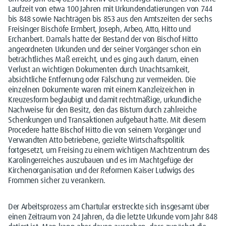
Laufzeit von etwa 100 Jahren mit Urkundendatierungen von 744
bis 848 sowie Nachträgen bis 853 aus den Amtszeiten der sechs
Freisinger Bischöfe Ermbert, Joseph, Arbeo, Atto, Hitto und
Erchanbert. Damals hatte der Bestand der von Bischof Hitto
angeordneten Urkunden und der seiner Vorgänger schon ein
beträchtliches Maß erreicht, und es ging auch darum, einen
Verlust an wichtigen Dokumenten durch Unachtsamkeit,
absichtliche Entfernung oder Fälschung zur vermeiden. Die
einzelnen Dokumente waren mit einem Kanzleizeichen in
Kreuzesform beglaubigt und damit rechtmäßige, urkundliche
Nachweise für den Besitz, den das Bistum durch zahlreiche
Schenkungen und Transaktionen aufgebaut hatte. Mit diesem
Procedere hatte Bischof Hitto die von seinem Vorgänger und
Verwandten Atto betriebene, gezielte Wirtschaftspolitik
fortgesetzt, um Freising zu einem wichtigen Machtzentrum des
Karolingerreiches auszubauen und es im Machtgefüge der
Kirchenorganisation und der Reformen Kaiser Ludwigs des
Frommen sicher zu verankern.
Der Arbeitsprozess am Chartular erstreckte sich insgesamt über
einen Zeitraum von 24 Jahren, da die letzte Urkunde vom Jahr 848